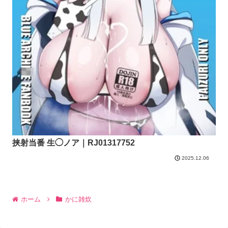
挟射当番 生◯ノア｜RJ01317752
2025.12.06
ホーム
かに雑炊