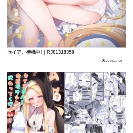
セイア、待機中!｜RJ01318359
2025.12.06