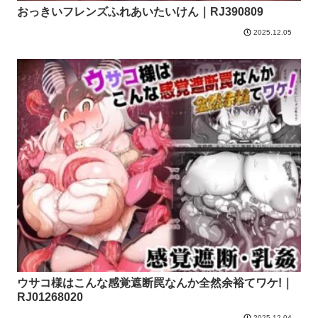
おっきいフレンズふれあいたいけん｜RJ390809
2025.12.05
ウサコ様はこんな感覚遮断罠なんか全然余裕てワケ!｜
RJ01268020
2025.12.04