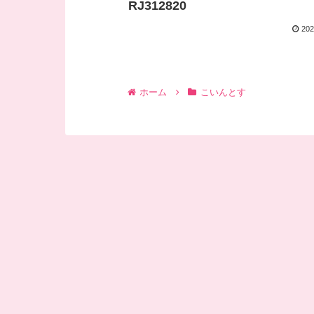
RJ312820
202
ホーム
こいんとす