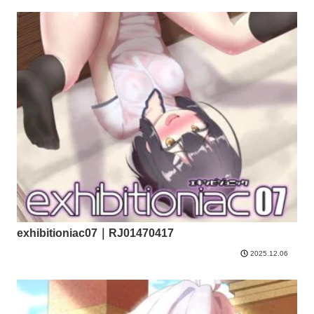
exhibitioniac07｜RJ01470417
2025.12.06