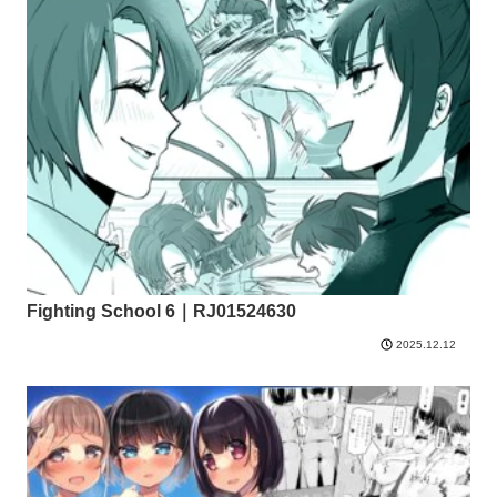
Fighting School 6｜RJ01524630
2025.12.12