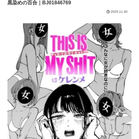
黒染めの百合｜BJ01846769
2025.11.30