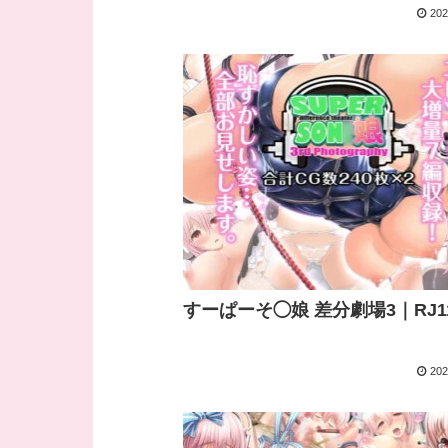
202
すーぱーそ◯娘 差分劇場3｜RJ11
202