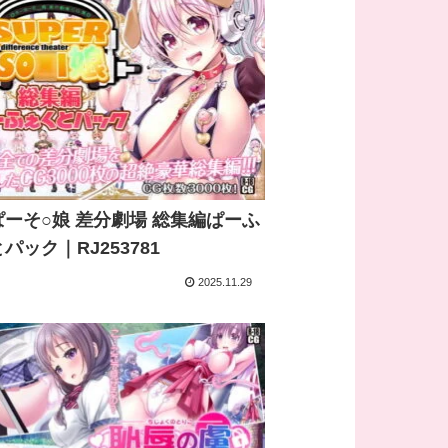
ーそ○娘 差分劇場 総集編ぱーふ
パック｜RJ253781
2025.11.29