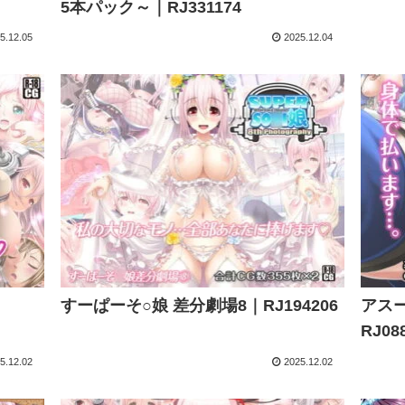
5本パック～｜RJ331174
5.12.05
2025.12.04
すーぱーそ○娘 差分劇場8｜RJ194206
アス
RJ08
5.12.02
2025.12.02