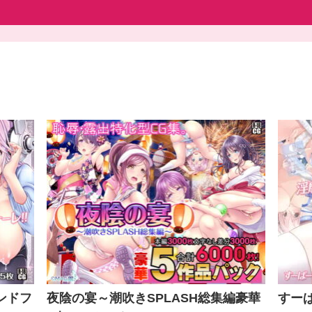
ンドフ
夜陰の宴～潮吹きSPLASH総集編豪華
すーぱ