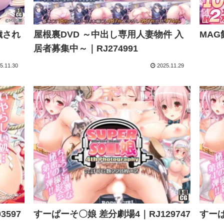
穢され
屋根裏DVD ～中出し専用人妻物件 入
MAG
居者募集中～｜RJ274991
5.11.30
2025.11.29
597
すーぱーそ〇娘 差分劇場4｜RJ129747
すーぱ