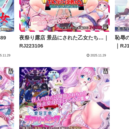
89
夜祭り露店 景品にされた乙女たち…｜
恥辱
RJ223106
｜RJ1
5.11.29
2025.11.29