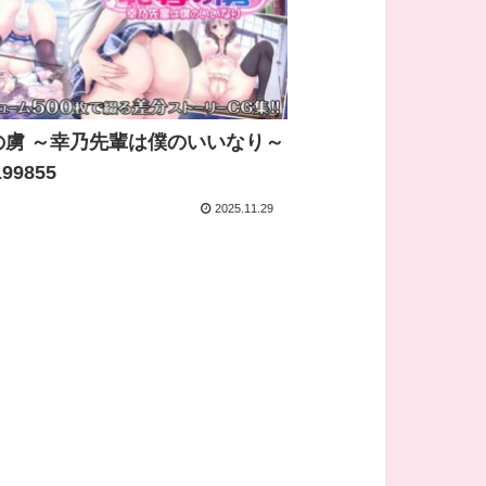
の虜 ～幸乃先輩は僕のいいなり～
99855
2025.11.29