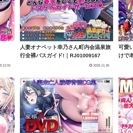
人妻オナペット幸乃さん町内会温泉旅
可愛
行全裸バスガイド!｜RJ01009167
けで本
5.12.01
2025.11.30