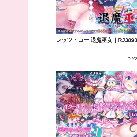
レッツ・ゴー 退魔巫女｜RJ3898
202