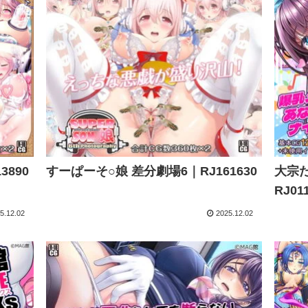
890
すーぱーそ○娘 差分劇場6｜RJ161630
大宗
RJ01
5.12.02
2025.12.02