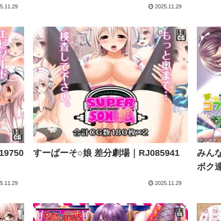
5.11.29
2025.11.29
9750
すーぱーそ○娘 差分劇場｜RJ085941
みん
ボク達
5.11.29
2025.11.29