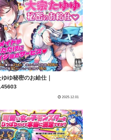
たゆゆ秘密のお給仕｜
145603
2025.12.01