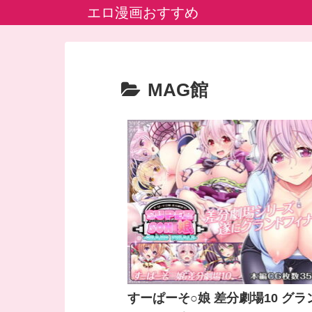
エロ漫画おすすめ
MAG館
すーぱーそ○娘 差分劇場10 グラ