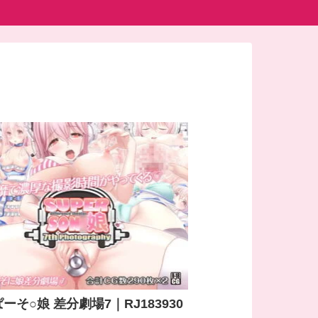
ーそ○娘 差分劇場7｜RJ183930