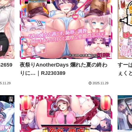
659
夜祭りAnotherDays 爛れた夏の終わ
すーぱ
りに…｜RJ230389
ぇくと
5.11.29
2025.11.29