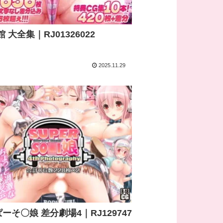
館 大全集｜RJ01326022
2025.11.29
ーそ〇娘 差分劇場4｜RJ129747