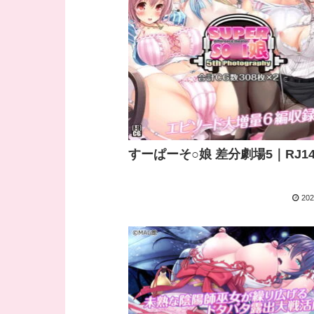
すーぱーそ○娘 差分劇場5｜RJ142
202