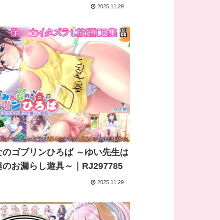
2025.11.29
なのゴブリンひろば ～ゆい先生は
のお漏らし遊具～｜RJ297785
2025.11.29