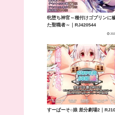
牝堕ち神官～種付けゴブリンに
た聖職者～｜RJ420544
202
すーぱーそ○娘 差分劇場2｜RJ103