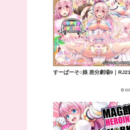
すーぱーそ○娘 差分劇場9｜RJ213
202