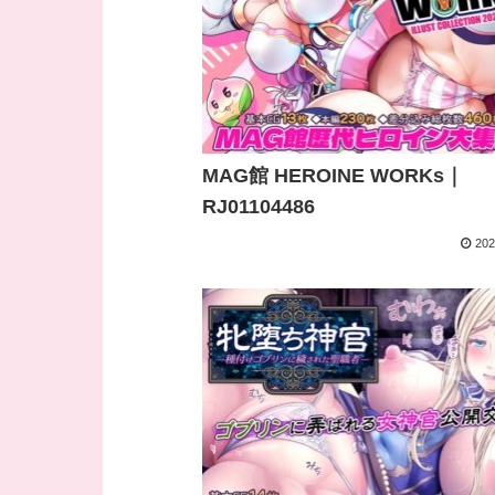
MAG館 HEROINE WORKs｜
RJ01104486
202