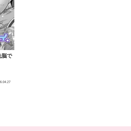
洗脳で
｜
6.04.27