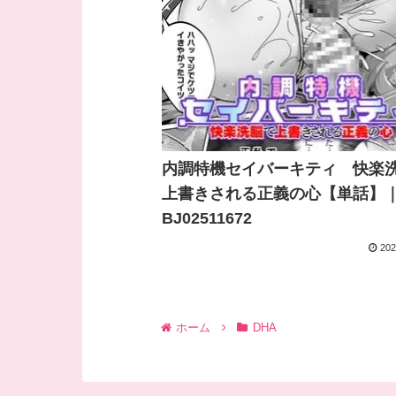
内調特機セイバーキティ 快楽
上書きされる正義の心【単話】
BJ02511672
202
ホーム
DHA