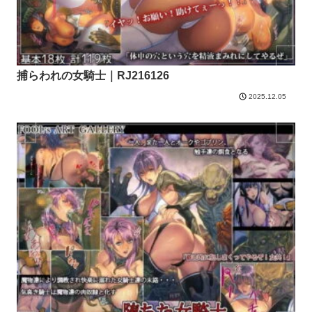
捕らわれの女騎士｜RJ216126
2025.12.05