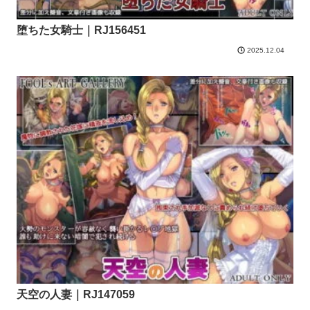
堕ちた女騎士｜RJ156451
2025.12.04
天空の人妻｜RJ147059