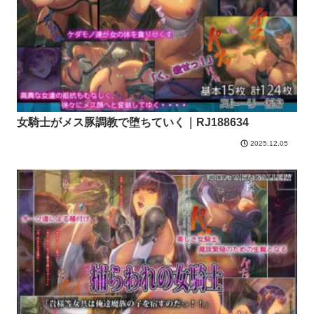
女騎士がメス豚調教で堕ちていく｜RJ188634
2025.12.05