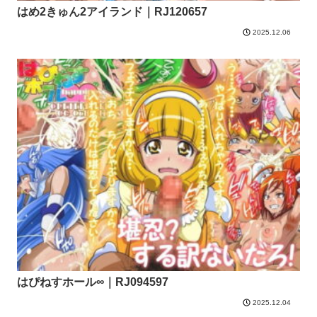
はめ2きゅん2アイランド｜RJ120657
2025.12.06
はぴねすホール∞｜RJ094597
2025.12.04