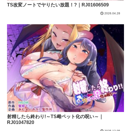
TS改変ノートでヤりたい放題！?｜RJ01606509
2026.04.28
射精したら終わり!～TS雌ペット化の呪い～｜
RJ01047820
2025.12.05