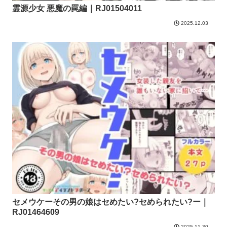
霊源少女 悪魔の罠編｜RJ01504011
2025.12.03
セメウケーその男の娘はセめたい?セめられたい?ー｜
RJ01464609
2025.11.30