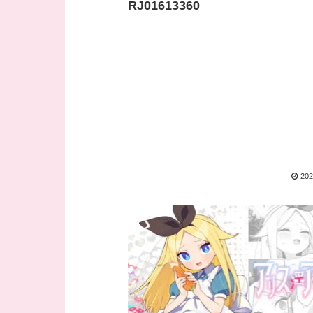
RJ01613360
202