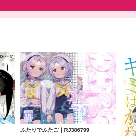
ふたりでふたご｜RJ386799